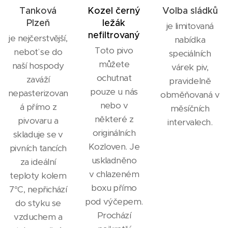
Tanková
Kozel černý
Volba sládků
Plzeň
ležák
je limitovaná
nefiltrovaný
je nejčerstvější,
nabídka
Toto pivo
neboť se do
speciálních
můžete
naší hospody
várek piv,
ochutnat
zaváží
pravidelně
pouze u nás
nepasterizovan
obměňovaná v
nebo v
á přímo z
měsíčních
některé z
pivovaru a
intervalech.
originálních
skladuje se v
Kozloven. Je
pivních tancích
uskladněno
za ideální
v chlazeném
teploty kolem
boxu přímo
7°C, nepřichází
pod výčepem.
do styku se
Prochází
vzduchem a