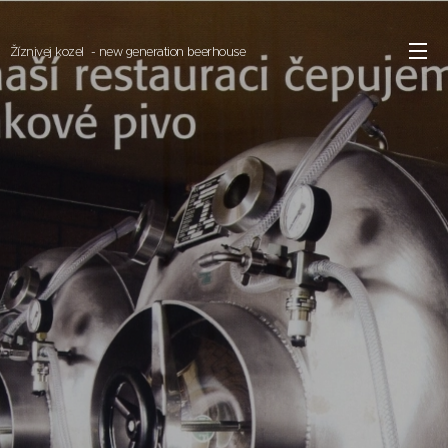
Žíznivej kozel - new generation beerhouse