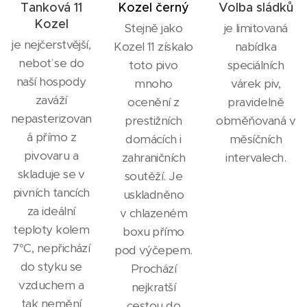
Tanková 11
Kozel černý
Volba sládků
Kozel
Stejně jako
je limitovaná
je nejčerstvější,
Kozel 11 získalo
nabídka
neboť se do
toto pivo
speciálních
naší hospody
mnoho
várek piv,
zaváží
ocenění z
pravidelně
nepasterizovan
prestižních
obměňovaná v
á přímo z
domácích i
měsíčních
pivovaru a
zahraničních
intervalech.
skladuje se v
soutěží. Je
pivních tancích
uskladněno
za ideální
v chlazeném
teploty kolem
boxu přímo
7°C, nepřichází
pod výčepem.
do styku se
Prochází
vzduchem a
nejkratší
tak nemění
cestou do